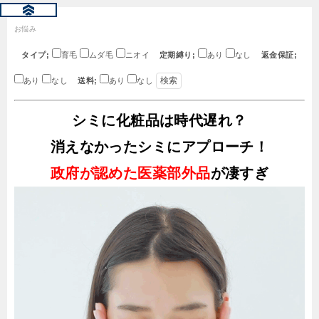
お悩み
タイプ;
育毛
ムダ毛
ニオイ
定期縛り;
あり
なし
返金保証;
あり
なし
送料;
あり
なし
シミに化粧品は時代遅れ？
消えなかったシミにアプローチ！
政府が認めた医薬部外品
が凄すぎ