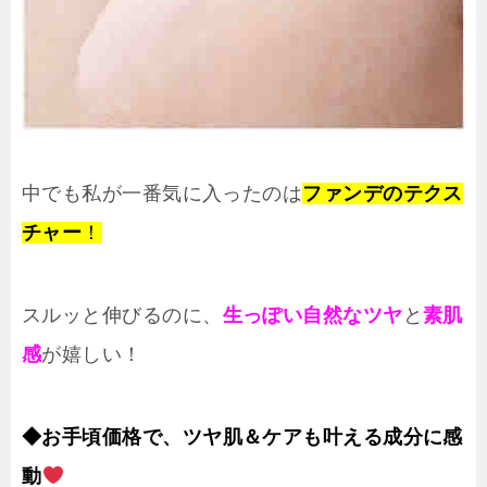
中でも私が一番気に入ったのは
ファンデのテクス
チャー
！
スルッと伸びるのに、
生っぽい自然なツヤ
と
素肌
感
が嬉しい！
◆
お手頃価格で、ツヤ肌＆ケアも叶える成分に感
動