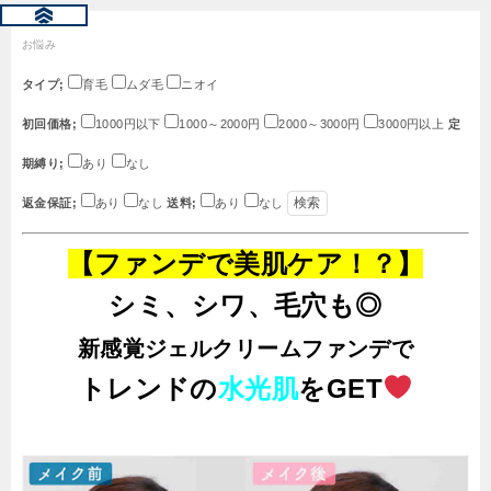
お悩み
タイプ;
育毛
ムダ毛
ニオイ
初回価格;
1000円以下
1000～2000円
2000～3000円
3000円以上
定
期縛り;
あり
なし
返金保証;
あり
なし
送料;
あり
なし
【ファンデで美肌ケア！？】
シミ、シワ、毛穴も◎
新感覚ジェルクリームファンデで
トレンドの
水光肌
をGET