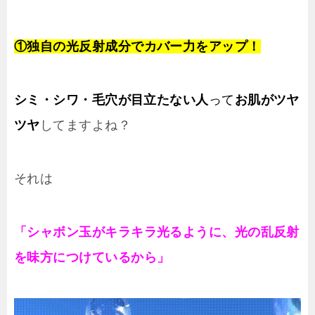
①
独自の光反射成分でカバー力をアップ！
シミ・シワ・毛穴が目立たない人
って
お肌がツヤ
ツヤ
してますよね？
それは
「シャボン玉が
キラキラ光る
ように、
光の乱反射
を味方に
つけているから」