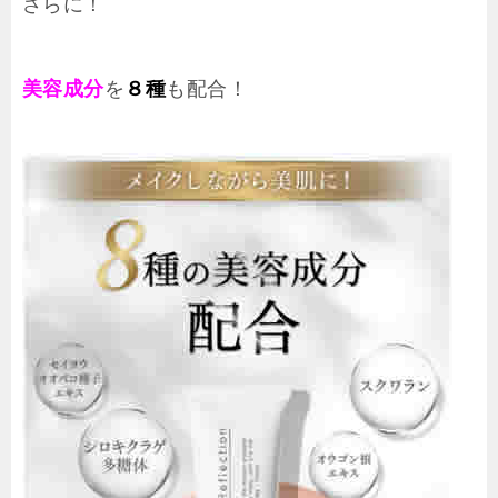
さらに！
美容成分
を
８種
も配合！