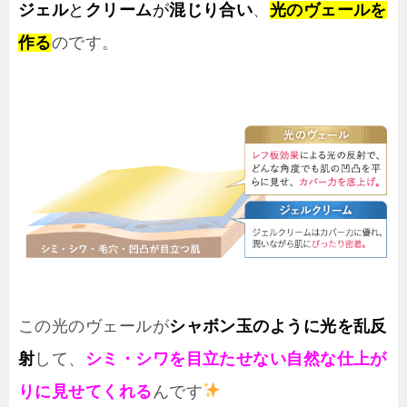
ジェル
と
クリーム
が
混じり合い
、
光のヴェールを
作る
のです。
この光のヴェールが
シャボン玉のように光を乱反
射
して、
シミ・シワを目立たせない自然な仕上が
りに見せてくれる
んです