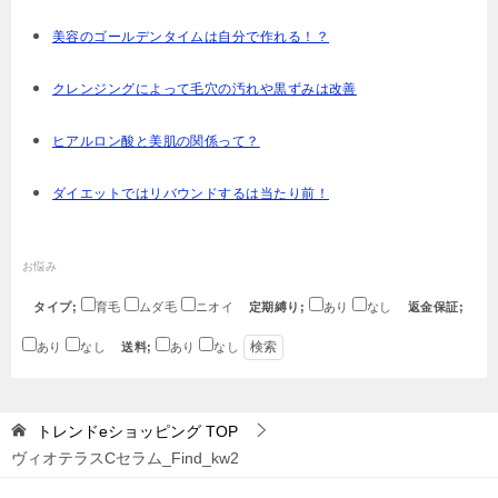
美容のゴールデンタイムは自分で作れる！？
クレンジングによって毛穴の汚れや黒ずみは改善
ヒアルロン酸と美肌の関係って？
ダイエットではリバウンドするは当たり前！
お悩み
タイプ;
育毛
ムダ毛
ニオイ
定期縛り;
あり
なし
返金保証;
あり
なし
送料;
あり
なし
トレンドeショッピング
TOP
ヴィオテラスCセラム_Find_kw2