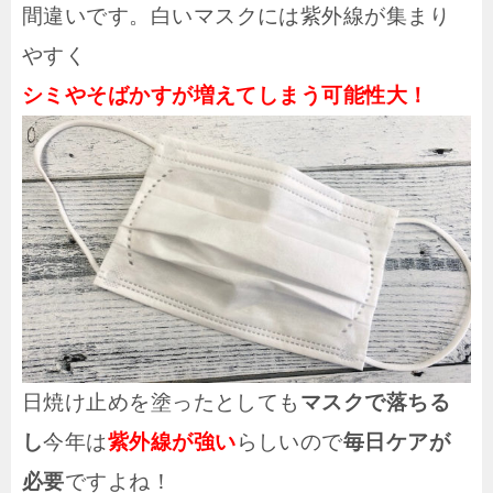
間違いです。
白いマスクには紫外線が集まり
やすく
シミやそばかすが増えてしまう可能性大！
日焼け止めを塗ったとしても
マスクで落ちる
し
今年は
紫外線が強い
らしいので
毎日ケアが
必要
ですよね！