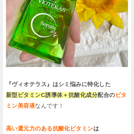
『ヴィオテラス』はシミ悩みに特化した
新型ビタミンC誘導体＋抗酸化成分
配合の
ビタ
ミン美容液
なんです！
高い還元力のある抗酸化ビタミン
は