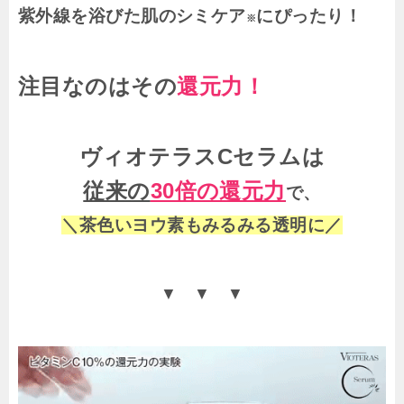
紫外線を浴びた肌のシミケア
にぴったり！
※
注目なのはその
還元力！
ヴィオテラスCセラムは
従来の
30倍の還元力
で、
＼茶色いヨウ素もみるみる透明に／
▼ ▼ ▼