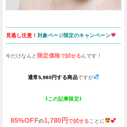
見逃し注意！
対象ページ限定のキャンペーン
限定価格
今だけなんと
で試せる
んです！
通常5,980円する商品
ですが
⇩この記事限定⇩
85%OFF
1,780円
の
で試せる
ことに