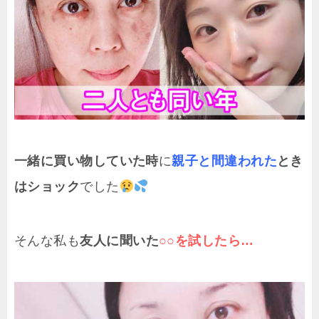
一緒に買い物していた時
に
親子と間違われた
とき
はショック
でした
そんな私も
友人に聞いた
○○を試したら…