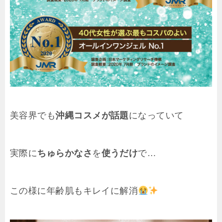
美容界でも
沖縄コスメが話題
になっていて
実際に
ちゅらかなさ
を
使うだけ
で…
この様に年齢肌もキレイに解消