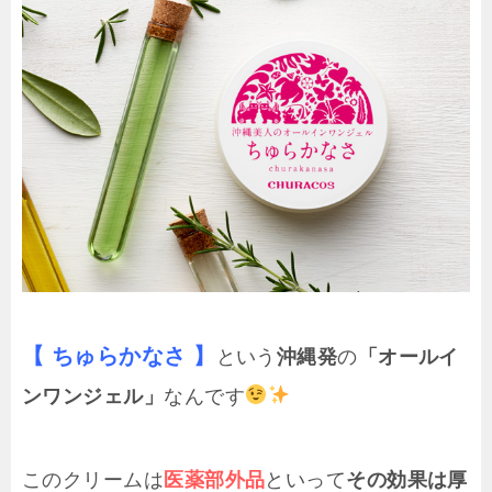
【 ちゅらかなさ 】
という
沖縄発
の
「オールイ
ンワンジェル」
なんです
このクリームは
医薬部外品
といって
その効果は厚