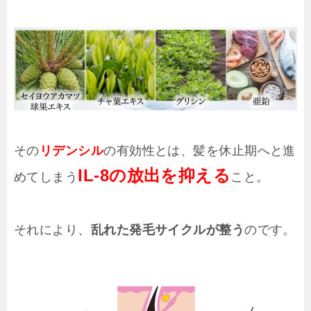
その
リデンシル
の有効性とは、髪を休止期へと進
IL-8の放出を抑える
めてしまう
こと。
それにより、
乱れた発毛サイクルが整う
のです。