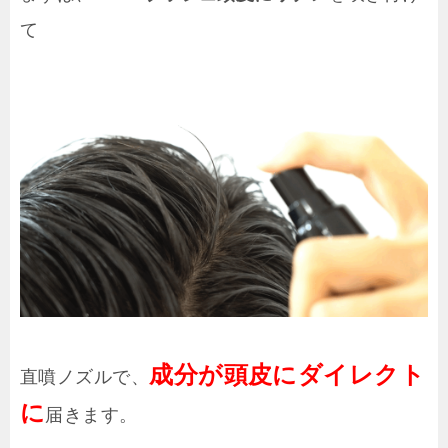
て
成分が頭皮にダイレクト
直噴ノズルで、
に
届きます。