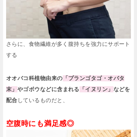
さらに、食物繊維が多く腹持ちを強力にサポート
する
オオバコ科植物由来の
「プランゴタゴ・オバタ
末」
や
ゴボウなどに含まれる
「イヌリン」
などを
配合
しているものだと、
空腹時にも満足感◎