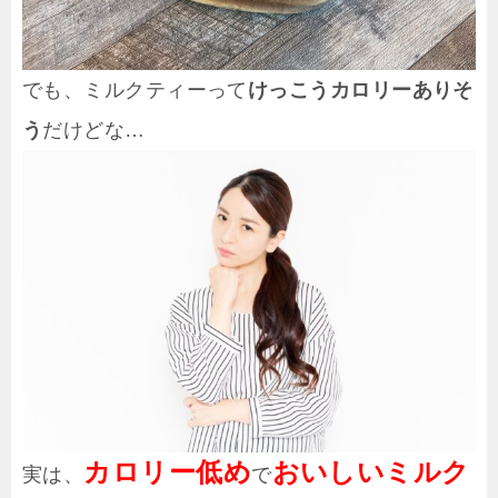
でも、ミルクティーって
けっこうカロリーありそ
う
だけどな…
カロリー低め
おいしいミルク
実は、
で