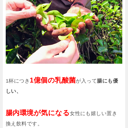
1億個の乳酸菌
1杯につき
が入って
腸にも優
しい、
腸内環境が気になる
女性にも嬉しい置き
換え飲料です。