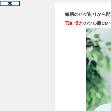
毎朝のヒゲ剃りから開
宮迫博之
のツル肌CM