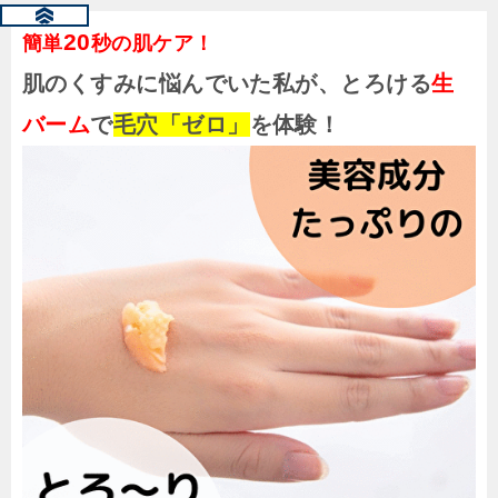
20
簡単
秒の肌ケア！
肌のくすみに悩んでいた私が、
とろける
生
バーム
で
毛穴「ゼロ」
を体験！