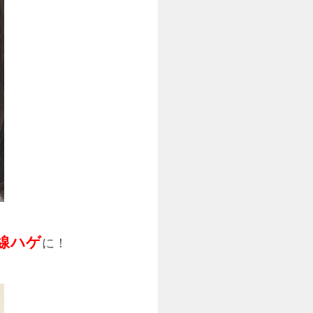
線ハゲ
に！