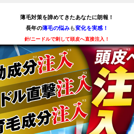
薄毛対策を諦めてきたあなたに朗報！
長年の
薄毛の悩み
も
変化を実感！
針/
ニードルで刺して頭皮へ直接注入！